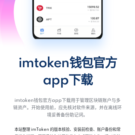
imtoken钱包官方
app下载
imtoken钱包官方app下载用于管理区块链账户与多
链资产。开始使用前，应先核对软件来源，并在离线环
境妥善备份助记词。
本站整理 imToken 的版本核验、安装前检查、账户备份和常