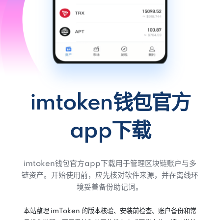
imtoken钱包官方
app下载
imtoken钱包官方app下载用于管理区块链账户与多
链资产。开始使用前，应先核对软件来源，并在离线环
境妥善备份助记词。
本站整理 imToken 的版本核验、安装前检查、账户备份和常