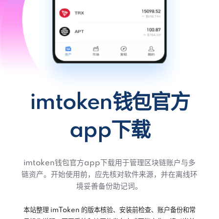
imtoken钱包官方
app下载
imtoken钱包官方app下载用于管理区块链账户与多
链资产。开始使用前，应先核对软件来源，并在离线环
境妥善备份助记词。
本站整理 imToken 的版本核验、安装前检查、账户备份和常