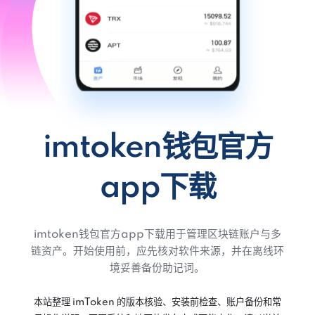
imtoken钱包官方
app下载
imtoken钱包官方app下载用于管理区块链账户与多
链资产。开始使用前，应先核对软件来源，并在离线环
境妥善备份助记词。
本站整理 imToken 的版本核验、安装前检查、账户备份和常