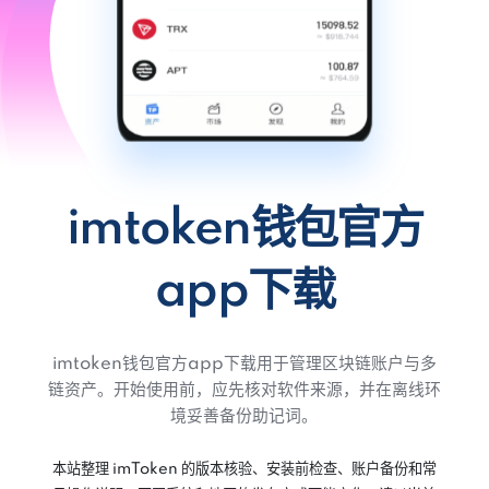
imtoken钱包官方
app下载
imtoken钱包官方app下载用于管理区块链账户与多
链资产。开始使用前，应先核对软件来源，并在离线环
境妥善备份助记词。
本站整理 imToken 的版本核验、安装前检查、账户备份和常