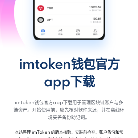
imtoken钱包官方
app下载
imtoken钱包官方app下载用于管理区块链账户与多
链资产。开始使用前，应先核对软件来源，并在离线环
境妥善备份助记词。
本站整理 imToken 的版本核验、安装前检查、账户备份和常