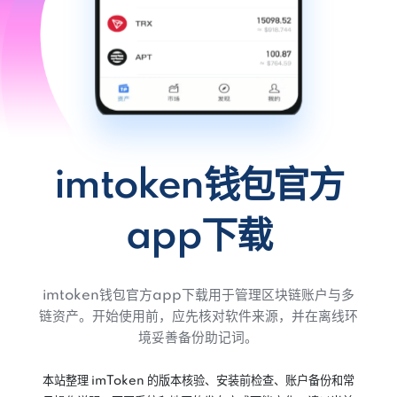
imtoken钱包官方
app下载
imtoken钱包官方app下载用于管理区块链账户与多
链资产。开始使用前，应先核对软件来源，并在离线环
境妥善备份助记词。
本站整理 imToken 的版本核验、安装前检查、账户备份和常