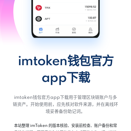
imtoken钱包官方
app下载
imtoken钱包官方app下载用于管理区块链账户与多
链资产。开始使用前，应先核对软件来源，并在离线环
境妥善备份助记词。
本站整理 imToken 的版本核验、安装前检查、账户备份和常