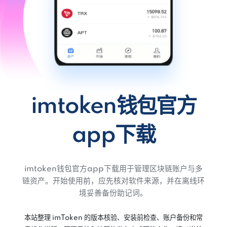
imtoken钱包官方
app下载
imtoken钱包官方app下载用于管理区块链账户与多
链资产。开始使用前，应先核对软件来源，并在离线环
境妥善备份助记词。
本站整理 imToken 的版本核验、安装前检查、账户备份和常