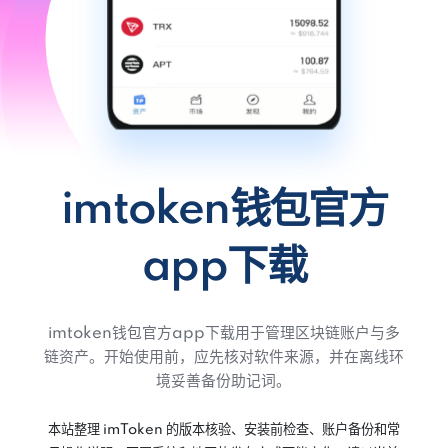
imtoken钱包官方
app下载
imtoken钱包官方app下载用于管理区块链账户与多
链资产。开始使用前，应先核对软件来源，并在离线环
境妥善备份助记词。
本站整理 imToken 的版本核验、安装前检查、账户备份和常