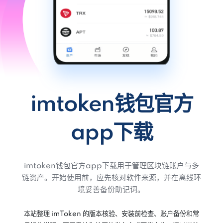
imtoken钱包官方
app下载
imtoken钱包官方app下载用于管理区块链账户与多
链资产。开始使用前，应先核对软件来源，并在离线环
境妥善备份助记词。
本站整理 imToken 的版本核验、安装前检查、账户备份和常