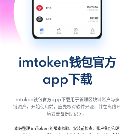
imtoken钱包官方
app下载
imtoken钱包官方app下载用于管理区块链账户与多
链资产。开始使用前，应先核对软件来源，并在离线环
境妥善备份助记词。
本站整理 imToken 的版本核验、安装前检查、账户备份和常