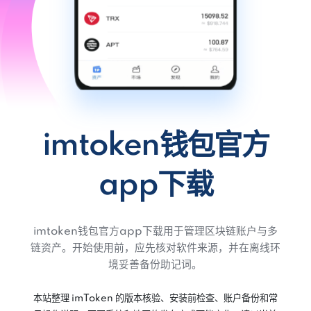
imtoken钱包官方
app下载
imtoken钱包官方app下载用于管理区块链账户与多
链资产。开始使用前，应先核对软件来源，并在离线环
境妥善备份助记词。
本站整理 imToken 的版本核验、安装前检查、账户备份和常