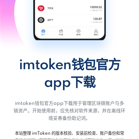
imtoken钱包官方
app下载
imtoken钱包官方app下载用于管理区块链账户与多
链资产。开始使用前，应先核对软件来源，并在离线环
境妥善备份助记词。
本站整理 imToken 的版本核验、安装前检查、账户备份和常