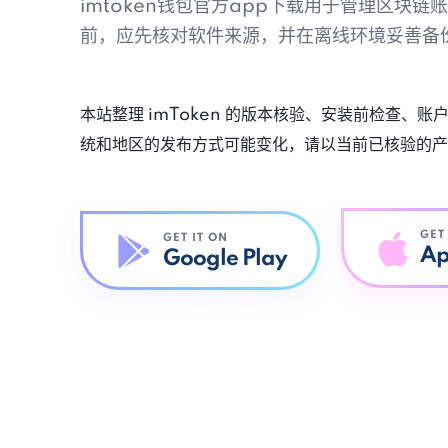
imtoken钱包官方app下载用于管理区块
前，应先核对软件来源，并在离线环境妥善备
本站整理 imToken 的版本核验、安装前检查、
统和地区的发布方式可能变化，请以当前已核验的产
GET
GET IT ON
Ap
Google Play