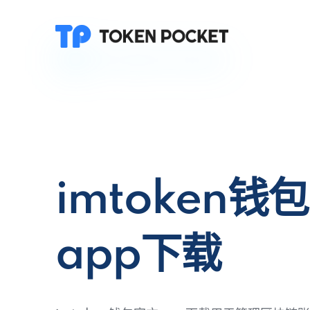
imtoken钱
app下载