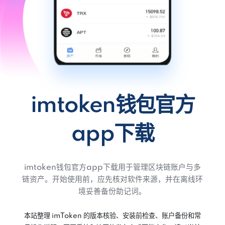
imtoken钱包官方
app下载
imtoken钱包官方app下载用于管理区块链账户与多
链资产。开始使用前，应先核对软件来源，并在离线环
境妥善备份助记词。
本站整理 imToken 的版本核验、安装前检查、账户备份和常