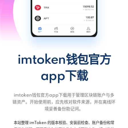
imtoken钱包官方
app下载
imtoken钱包官方app下载用于管理区块链账户与多
链资产。开始使用前，应先核对软件来源，并在离线环
境妥善备份助记词。
本站整理 imToken 的版本核验、安装前检查、账户备份和常